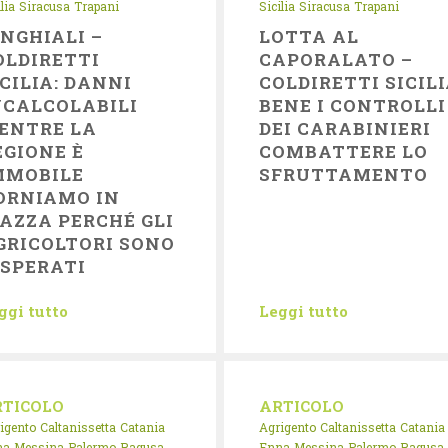
lia
Siracusa
Trapani
Sicilia
Siracusa
Trapani
INGHIALI –
LOTTA AL
OLDIRETTI
CAPORALATO –
ICILIA: DANNI
COLDIRETTI SICILI
NCALCOLABILI
BENE I CONTROLLI
ENTRE LA
DEI CARABINIERI
EGIONE È
COMBATTERE LO
MMOBILE
SFRUTTAMENTO
ORNIAMO IN
IAZZA PERCHÉ GLI
GRICOLTORI SONO
ISPERATI
ggi tutto
Leggi tutto
RTICOLO
ARTICOLO
igento
Caltanissetta
Catania
Agrigento
Caltanissetta
Catania
na
Messina
Palermo
Ragusa
Enna
Messina
Palermo
Ragusa