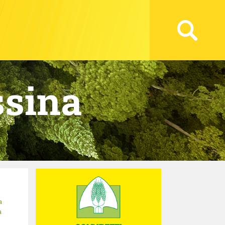
sina
a
a