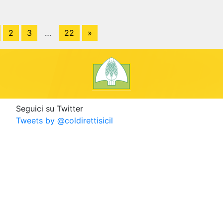
2
3
…
22
»
Seguici su Twitter
Tweets by @coldirettisicil