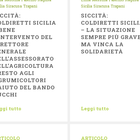
lia
Siracusa
Trapani
Sicilia
Siracusa
Trapani
ICCITÀ:
SICCITÀ:
OLDIRETTI SICILIA
COLDIRETTI SICIL
 BENE
– LA SITUAZIONE
’INTERVENTO DEL
SEMPRE PIÙ GRAV
IRETTORE
MA VINCA LA
ENERALE
SOLIDARIETÀ
ELL’ASSESSORATO
ELL’AGRICOLTURA
RESTO AGLI
GRUMICOLTORI
’AIUTO DEL BANDO
UCCHI
ggi tutto
Leggi tutto
RTICOLO
ARTICOLO