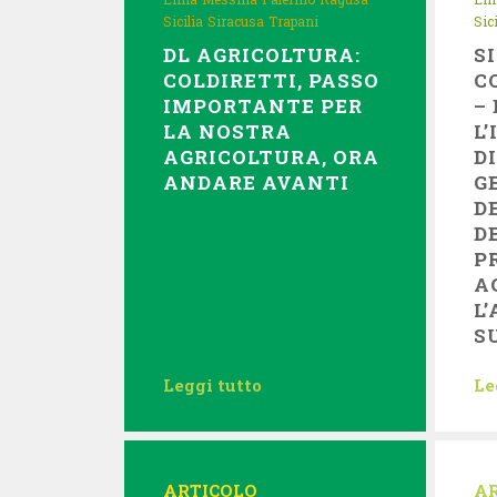
Sicilia
Siracusa
Trapani
Sici
DL AGRICOLTURA:
S
COLDIRETTI, PASSO
C
IMPORTANTE PER
–
LA NOSTRA
L
AGRICOLTURA, ORA
D
ANDARE AVANTI
G
D
D
P
A
L
S
Leggi tutto
Le
ARTICOLO
A