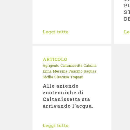
P
S
D
Leggi tutto
Le
ARTICOLO
Agrigento
Caltanissetta
Catania
Enna
Messina
Palermo
Ragusa
Sicilia
Siracusa
Trapani
Alle aziende
zootecniche di
Caltanissetta sta
arrivando l’acqua.
Leggi tutto