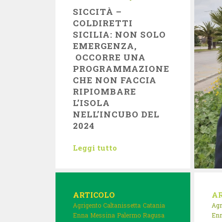
SICCITÀ –
COLDIRETTI
SICILIA: NON SOLO
EMERGENZA,
OCCORRE UNA
PROGRAMMAZIONE
CHE NON FACCIA
RIPIOMBARE
L’ISOLA
NELL’INCUBO DEL
2024
Leggi tutto
ARTICOLO
A
Agrigento
Caltanissetta
Catania
Agr
Enna
Messina
Palermo
Ragusa
En