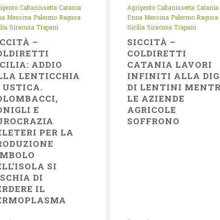
igento
Caltanissetta
Catania
Agrigento
Caltanissetta
Catania
na
Messina
Palermo
Ragusa
Enna
Messina
Palermo
Ragusa
lia
Siracusa
Trapani
Sicilia
Siracusa
Trapani
ICCITÀ –
SICCITÀ –
OLDIRETTI
COLDIRETTI
ICILIA: ADDIO
CATANIA LAVORI
LLA LENTICCHIA
INFINITI ALLA DI
I USTICA.
DI LENTINI MENT
OLOMBACCI,
LE AZIENDE
ONIGLI E
AGRICOLE
UROCRAZIA
SOFFRONO
ELETERI PER LA
RODUZIONE
IMBOLO
ELL’ISOLA SI
ISCHIA DI
ERDERE IL
ERMOPLASMA