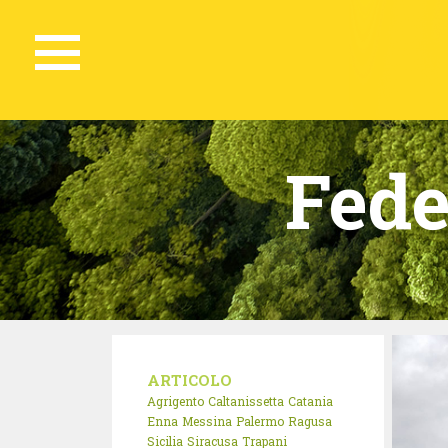
Fede
ARTICOLO
Agrigento
Caltanissetta
Catania
Enna
Messina
Palermo
Ragusa
Sicilia
Siracusa
Trapani