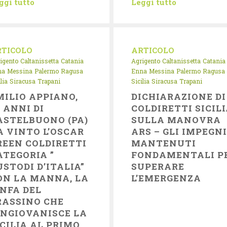
ggi tutto
Leggi tutto
RTICOLO
ARTICOLO
igento
Caltanissetta
Catania
Agrigento
Caltanissetta
Catania
na
Messina
Palermo
Ragusa
Enna
Messina
Palermo
Ragusa
lia
Siracusa
Trapani
Sicilia
Siracusa
Trapani
MILIO APPIANO,
DICHIARAZIONE DI
3 ANNI DI
COLDIRETTI SICIL
ASTELBUONO (PA)
SULLA MANOVRA
A VINTO L’OSCAR
ARS – GLI IMPEGN
REEN COLDIRETTI
MANTENUTI
ATEGORIA ”
FONDAMENTALI P
USTODI D’ITALIA”
SUPERARE
ON LA MANNA, LA
L’EMERGENZA
INFA DEL
RASSINO CHE
INGIOVANISCE LA
ICILIA AL PRIMO