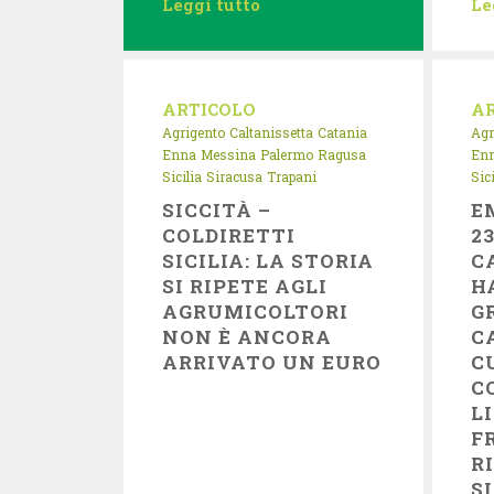
Leggi tutto
Le
ARTICOLO
A
Agrigento
Caltanissetta
Catania
Agr
Enna
Messina
Palermo
Ragusa
En
Sicilia
Siracusa
Trapani
Sici
SICCITÀ –
E
COLDIRETTI
2
SICILIA: LA STORIA
C
SI RIPETE AGLI
H
AGRUMICOLTORI
G
NON È ANCORA
C
ARRIVATO UN EURO
C
C
L
F
R
S