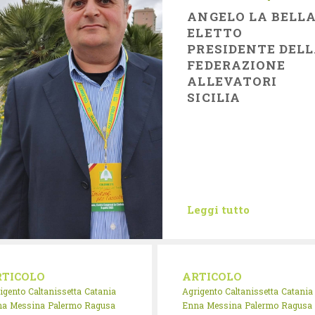
ANGELO LA BELL
ELETTO
PRESIDENTE DEL
FEDERAZIONE
ALLEVATORI
SICILIA
Leggi tutto
RTICOLO
ARTICOLO
igento
Caltanissetta
Catania
Agrigento
Caltanissetta
Catania
na
Messina
Palermo
Ragusa
Enna
Messina
Palermo
Ragusa