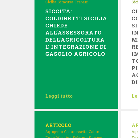
Sicilia
Siracusa
Trapani
Sici
SICCITÀ:
C
COLDIRETTI SICILIA
C
CHIEDE
S
ALL’ASSESSORATO
I
DELL’AGRICOLTURA
M
L’ INTEGRAZIONE DI
R
GASOLIO AGRICOLO
I
T
P
A
D
Leggi tutto
Le
ARTICOLO
A
Agrigento
Caltanissetta
Catania
Agr
Enna
Messina
Palermo
Ragusa
En