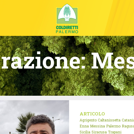
razione:
Mes
ARTICOLO
Agrigento
Caltanissetta
Catani
Enna
Messina
Palermo
Ragus
Sicilia
Siracusa
Trapani