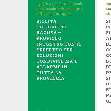
Agrigento
Caltanissetta
Catania
Agr
Enna
Messina
Palermo
Ragusa
En
Sicilia
Siracusa
Trapani
Sici
SICCITÀ
S
COLDIRETTI
C
RAGUSA –
S
PROFICUO
A
INCONTRO CON IL
D
PREFETTO PER
C
SOLUZIONI
C
CONDIVISE MA È
B
ALLARME IN
D
TUTTA LA
P
PROVINCIA
S
D
R
P
G