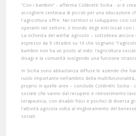
“Con i bambini” - afferma Coldiretti Sicilia - si è cr
accogliere centinaia di piccoli per una educazione c
l'agricoltura offre. Nei territori si sviluppano così
operanti nel settore, il mondo degli enti locali con 
La richiesta del welfar agricolo – sottolinea ancora
espresso da 9 cittadini su 10 che sognano “l’agricolon
bambini non ha un posto al nido: l’agricoltura social
disagi e la comunità svolgendo una funzione straord
In Sicilia sono abbastanza diffuse le aziende che ha
ruolo importante nell’ambito della multifunzionalità, 
proprio in quelle aree – conclude Coldiretti Sicilia 
sociale che vanno dal recupero e reinserimento lavor
terapeutica, con disabili fisici e psichici di divers
l’attività agricola volta al miglioramento del benesser
sociali.