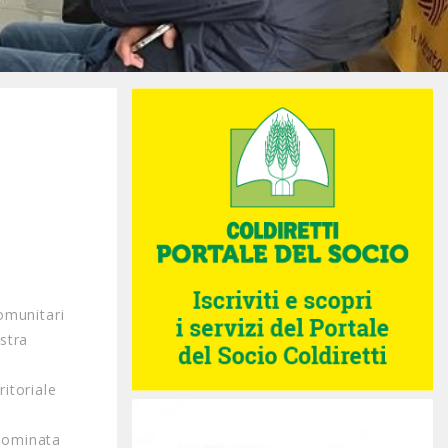
.
omunitari
ostra
itoriale
enominata