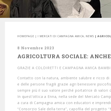
HOMEPAGE
|
I MERCATI DI CAMPAGNA AMICA
,
NEWS
| AGRICOL
8 Novembre 2023
AGRICOLTURA SOCIALE: ANCHE 
GRAZIE A COLDIRETTI E CAMPAGNA AMICA BAMBIN
Contatto con la natura, ambiente salubre e ricco di
e delle persone fragili grazie agri benessere psicofis
sempre più il suo valore perché portatrice di valori c
In quest’ottica a Enna, nella sede del Mercato Camp
a cura di Campagna amica con educatori e imprenditor
“Consorzio Sale della terra”, capofila del progetto 