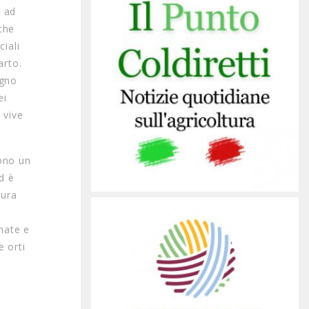
i ad
che
ciali
arto.
ogno
ei
 vive
gono un
d è
tura
inate e
e orti