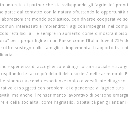
eata una rete di partner che sta sviluppando gli “agrinido” pront
he parte dal contatto con la natura sfruttando le opportunità 
 collaborazioni tra mondo scolastico, con diverse cooperative so
i comuni interessati e imprenditori agricoli impegnati nel comp
 Coldiretti Sicilia – è sempre in aumento come dimostra il bis
ia” per i propri figli e in un Paese come l’Italia dove il 75% d
e offre sostegno alle famiglie e implementa il rapporto tra chi
inaria.
nno esperienza di accoglienza e di agricoltura sociale e svol
ospitando le fasce più deboli della società nelle aree rurali. E
- che stanno nascendo esperienze molto diversificate di agricol
ativo di soggetti con problemi di dipendenza all’agricoltura
a gravità, ma anche il reinserimento lavorativo di persone emarg
e e della socialità, come l’agriasilo, ospitalità per gli anziani 