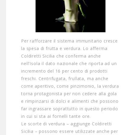
Per rafforzare il sistema immunitario cresce
la spesa di frutta e verdura. Lo afferma
Coldiretti Sicilia che conferma anche
nell’Isola il dato nazionale che riporta ad un
incremento del 16 per cento di prodotti
freschi. Centrifugata, frullata, ma anche
come aperitivo, come pinzimonio, la verdura
torna protagonista per non cedere alla gola
e rimpinzarsi di dolci e aliment
i che possono
far ingrassare soprattutto in questo periodo
in cui si sta ai fornelli tante ore.
Le scorte di verdura – aggiunge Coldiretti
Sicilia – possono essere utilizzate anche per