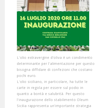
L'olio extravergine d'oliva è un condimento
determinante per l'alimentazione per questo
bisogna diffidare di confezioni che costano
pochi euro.
L'olio siciliano, in particolare, ha tutte le
carte in regola per essere sul podio in
quanto a bontà e salubrità. Per questo
l'inaugurazione dello stabilimento Oleum
Sicilia rappresenta un'importante strategia