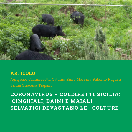
#coldirettis
icilia
ARTICOLO
Agrigento
Caltanissetta
Catania
Enna
Messina
Palermo
Ragusa
Sicilia
Siracusa
Trapani
CORONAVIRUS – COLDIRETTI SICILIA:
CINGHIALI, DAINI E MAIALI
SELVATICI DEVASTANO LE COLTURE