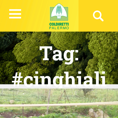
Tag:
#cinghiali
#daini